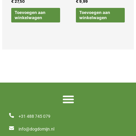
€
27,50
€
9,99
Toevoegen aan
Toevoegen aan
winkelwagen
winkelwagen
+31 488 745 079
info@dogdomijn.nl