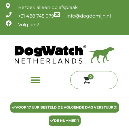
Ga
Bezoek alleen op afspraak
naar
de
+31 488 745 079
info@dogdomijn.nl
inhoud
Volg ons!
0
VOOR 17 UUR BESTELD DE VOLGENDE DAG VERSTUURD!
DÉ NUMMER 1