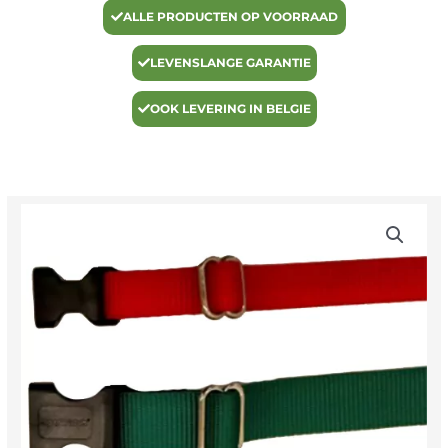
ALLE PRODUCTEN OP VOORRAAD
LEVENSLANGE GARANTIE
OOK LEVERING IN BELGIE
Losse
halsband
25
mm
breed
aantal