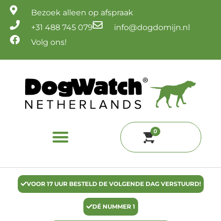
Ga
Bezoek alleen op afspraak
naar
de
+31 488 745 079
info@dogdomijn.nl
inhoud
Volg ons!
0
VOOR 17 UUR BESTELD DE VOLGENDE DAG VERSTUURD!
DÉ NUMMER 1