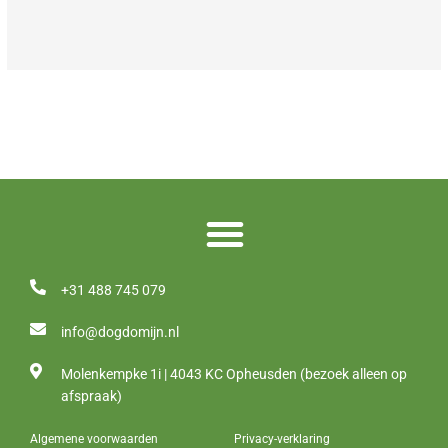
+31 488 745 079
info@dogdomijn.nl
Molenkempke 1i | 4043 KC Opheusden (bezoek alleen op
afspraak)
Algemene voorwaarden
Privacy-verklaring