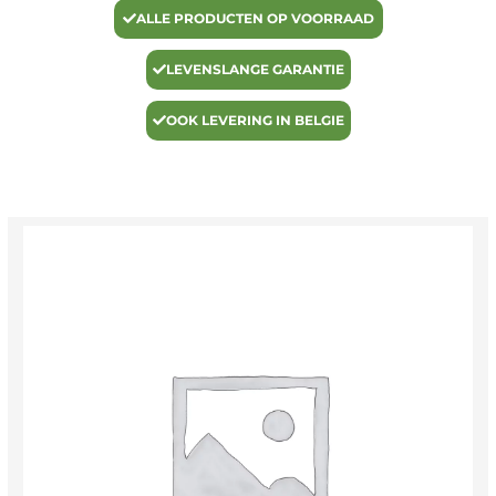
ALLE PRODUCTEN OP VOORRAAD
LEVENSLANGE GARANTIE
OOK LEVERING IN BELGIE
Big
Leash
splitterkabel
aantal