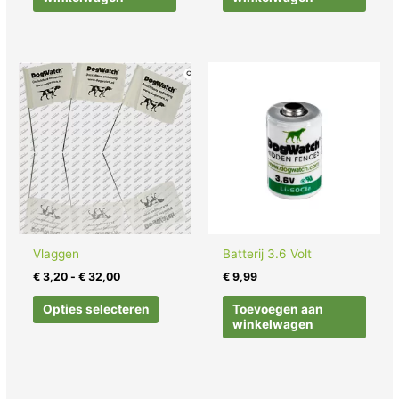
Prijsklasse:
Dit
€ 3,20
product
tot
heeft
€ 32,00
meerdere
variaties.
Deze
optie
kan
gekozen
worden
Vlaggen
Batterij 3.6 Volt
op
€
3,20
-
€
32,00
€
9,99
de
productpagina
Opties selecteren
Toevoegen aan
winkelwagen