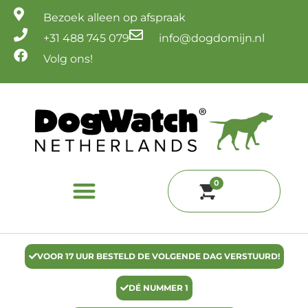
Ga
Bezoek alleen op afspraak
naar
de
+31 488 745 079
info@dogdomijn.nl
inhoud
Volg ons!
0
VOOR 17 UUR BESTELD DE VOLGENDE DAG VERSTUURD!
DÉ NUMMER 1