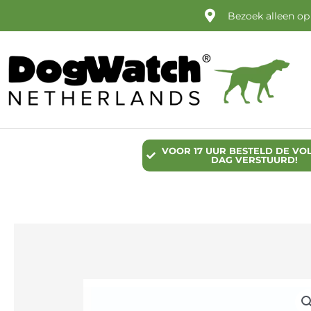
Ga
Bezoek alleen op
naar
de
inhoud
VOOR 17 UUR BESTELD DE VO
DAG VERSTUURD!