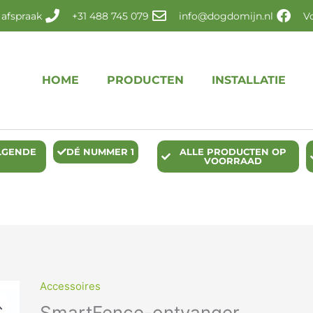
 afspraak
+31 488 745 079
info@dogdomijn.nl
V
HOME
PRODUCTEN
INSTALLATIE
LGENDE
DÉ NUMMER 1
ALLE PRODUCTEN OP
VOORRAAD
Accessoires
SmartFence-
ontvanger
SmartFence-ontvanger