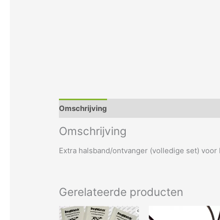
Omschrijving
Inhoud
Specificaties
Omschrijving
Extra halsband/ontvanger (volledige set) vo
Gerelateerde producten
Prijsklasse:
Dit
€ 3,20