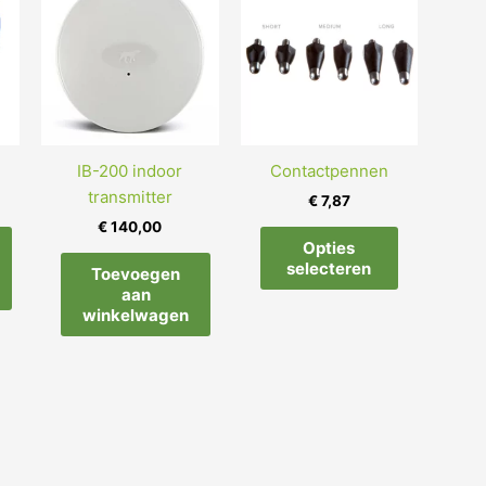
IB-200 indoor
Contactpennen
transmitter
€
7,87
€
140,00
Opties
selecteren
Toevoegen
aan
winkelwagen