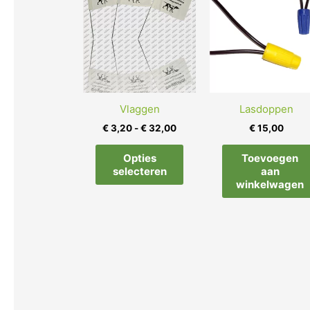
product
tot
heeft
€ 32,00
meerdere
variaties.
Deze
optie
kan
Vlaggen
Lasdoppen
gekozen
€
3,20
-
€
32,00
€
15,00
worden
op
Opties
Toevoegen
de
selecteren
aan
winkelwagen
productpagina